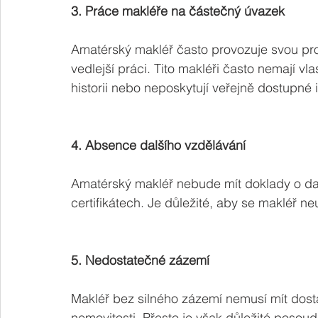
3. Práce makléře na částečný úvazek
Amatérský makléř často provozuje svou pr
vedlejší práci. Tito makléři často nemají v
historii nebo neposkytují veřejně dostupné 
4. Absence dalšího vzdělávání
Amatérský makléř nebude mít doklady o dalš
certifikátech. Je důležité, aby se makléř n
5. Nedostatečné zázemí
Makléř bez silného zázemí nemusí mít dost
nemovitosti. Přesto je však důležité posou