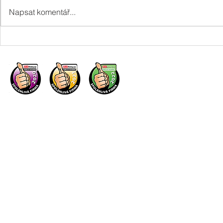
Napsat komentář...
Skutečně ceny nemovitostí
Je bezpečná kou
klesají tak dramaticky , jak se
nemovitosti,
všude píše?
břemeno?