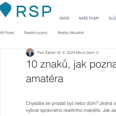
ÚVOD
NAŠE FILMY
SLU
All Posts
Realitní pojmy
Reality Aktuálně
Petr Žáček
16. 8. 2023
Minut čtení: 2
10 znaků, jak pozna
amatéra
Chystáte se prodat byt nebo dům? Jedná se o
vybrat správného realitního makléře. Jak a