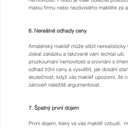
malou firmu nebo nezávislého makléře za 
6. Nereálné odhady ceny
Amatérský makléř může slíbit nerealisticky
získal zakázku a takzvaně vám lechtal uši,
prozkoumání nemovitosti a srovnání s trhem
odhad tržní ceny a vysvětlit, jak dosáhl s
skutečnost, když vás makléř upozorní, že c
zároveň náležitě argumentovat.
7. Špatný první dojem
První dojem, který ve vás makléř vzbudí, 