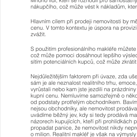
Mnoho lidí, kteří se rozhodli pro samostatn
nákupčího, což může vést k nákladům, kte
Hlavním cílem při prodeji nemovitosti by měl
cenu. V tomto kontextu je úspora na provizi 
zvážit.
S použitím profesionálního makléře můžete t
což může pomoci dosáhnout lepšího výsledku
sítím potenciálních kupců, což může zkráti
Nejdůležitějším faktorem při úvaze, zda uš
sám je ale neznalost realitního trhu, emoce, 
vyrůstali nebo kam jste jezdili na prázdniny a
kupní cenu. Nemluvíme samozřejmě o někom
od podstaty protřelým obchodníkem. Bavíme 
nejsou obchodníky, ale nemovitost prodávaj
uvádíme běžný jev, kdy si tedy prodává maj
názorech kupujících, kteří při prohlídkách p
propadat panice, že nemovitost nikdy nepro
o milion. Realitní makléř je však na výmysly