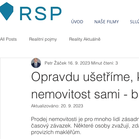
ÚVOD
NAŠE FILMY
SLU
All Posts
Realitní pojmy
Reality Aktuálně
Petr Žáček
16. 9. 2023
Minut čtení: 3
Opravdu ušetříme, 
nemovitost sami - b
Aktualizováno:
20. 9. 2023
Prodej nemovitosti je pro mnoho lidí zásad
časový závazek. Některé osoby zvažují, zda 
provizích makléřům.