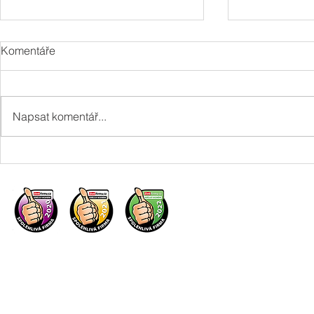
Komentáře
Napsat komentář...
Je bezpečná koupě
Kdo nese z
nemovitosti, na které je věcné
skryté vady 
břemeno?
nemovitosti