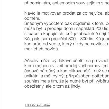
připomínkám, ani emocím souvisejícím s ne
Navíc je motivován prodat za co nejvíce, aby
odměnu.
Snadným výpočtem pak dojdeme k tomu co 
může být u prodeje domu například 200 tis.
situace a kupujících, což je absolutně nejbě
Kč, pak jsem prodělal 300 – 800 tis. Kč jen
kamarád od vedle, který nikdy nemovitost 
makléřích povídá. 
Ačkoliv může být lákavé ušetřit na provizích
které mohou ovlivnit prodej vaší nemovitos
časově náročný a komplikovanější, než se 
unikátní a měl by být přizpůsoben potřebá
souhlasíme s tím, že je nutné být při výběru
obezřetný, ale o tom až jindy.
Reality Aktuálně