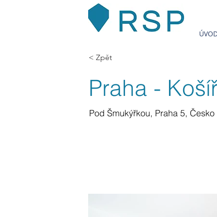
ÚVO
< Zpět
Praha - Koší
Pod Šmukýřkou, Praha 5, Česko