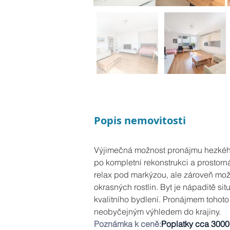
Popis nemovitosti
Výjimečná možnost pronájmu hezkého
po kompletní rekonstrukci a prostorná
relax pod markýzou, ale zároveň možn
okrasných rostlin. Byt je nápaditě si
kvalitního bydlení. Pronájmem tohoto 
neobyčejným výhledem do krajiny.
Poznámka k ceně:
Poplatky cca 3000,