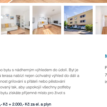
P
 bytu s nádherným výhledem do údolí. Byt je 
7
 terasa nabízí nejen úchvatný výhled do dáli a 
ost grilování s přáteli nebo pěstování 
i
tuovaný tak, aby uspokojil všechny potřeby 
bytu získáte příjemné místo pro život s 
- Kč + 2.000,- Kč za el. a plyn