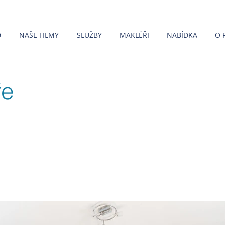
D
NAŠE FILMY
SLUŽBY
MAKLÉŘI
NABÍDKA
O 
ře