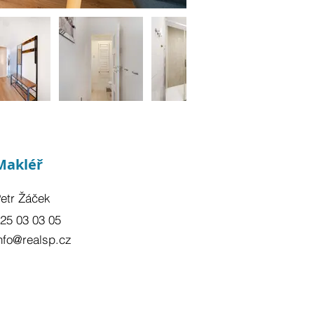
Makléř
etr Žáček
25 03 03 05
nfo@realsp.cz