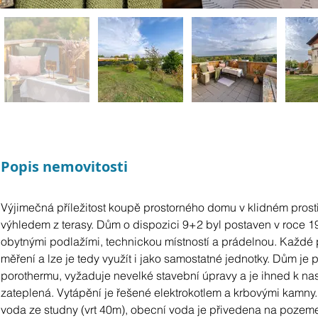
Popis nemovitosti
Výjimečná příležitost koupě prostorného domu v klidném prost
výhledem z terasy. Dům o dispozici 9+2 byl postaven v roce 1
obytnými podlažími, technickou místností a prádelnou. Každé pa
měření a lze je tedy využít i jako samostatné jednotky. Dům je 
porothermu, vyžaduje nevelké stavební úpravy a je ihned k nas
zateplená. Vytápění je řešené elektrokotlem a krbovými kamny. 
voda ze studny (vrt 40m), obecní voda je přivedena na pozem